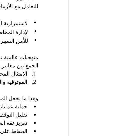
للتعامل مع الأزمات و
• 
 لاستمرارية الأعمال    
•
 لإدارة المخاطر    
•
 للأمن السيبراني    
منهجيات عالمية ت
الجمع بين معايير NCEMA وISO يمنح المؤسسات ميزتين أساسيتين:
الامتثال الم
الموثوقية وال
وهذا ما يجعل الم
حماية عملياته
تقليل التوقف
تعزيز ثقة الع
الحفاظ على ا